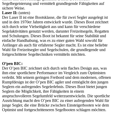
Segelbegeisterung und vermittelt grundlegende Fähigkeiten auf
sichere Weise.
Laser II:
(unten)
Der Laser II ist eine Bootsklasse, die für zwei Segler ausgelegt ist
und in den 1970er Jahren entwickelt wurde. Dieses Boot zeichnet
sich durch seine Vielseitigkeit aus und kann für verschiedene
Segelaktivitäten genutzt werden, darunter Freizeitsegeln, Regatten
und Schulungen. Dieses Boot ist bekannt für seine Stabilität und
einfache Handhabung, was es zu einer guten Wahl sowohl für
Anfänger als auch für erfahrene Segler macht. Es ist eine beliebte
Wahl für Freizeitsegler und Segelschulen, die grundlegende und
fortgeschrittene Segeltechniken vermitteln möchten.
O’pen BIC:
Der O’pen BIC zeichnet sich durch sein flaches Design aus, was
ihm eine sportlichere Performance im Vergleich zum Optimisten
verleiht. Mit seinem geringen Freibord und dem modernen, offenen
Rumpfdesign ist der O’pen BIC agiler und ermöglicht den jungen
Seglern ein aufregendes Segelerlebnis. Dieses Boot bietet jungen
Seglern die Möglichkeit, ihre Fähigkeiten in einem
anspruchsvolleren Segelumfeld weiterzuentwickeln. Die sportliche
Ausrichtung macht den O’pen BIC zu einer aufregenden Wahl für
junge Segler, die eine Brücke zwischen Einsteigerbooten wie dem
Optimist und fortgeschritteneren Segelbooten schlagen möchten.